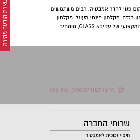
השארת הודעה מהירה
ום פנוי לחדר אמבטיה. רבים משתמשים
ן הזזה, מקלחון פינתי מעוגל, מקלחון
פינתי קטום וכדומה. על מנת לבחור את המקלחון המתאים ביותר מכל הבחינות, רצוי להתייעץ עם הצוות המקצועי של עקיבא GLASS, מומחים
חייגו למוריס:
052-548-3950
שרותי החברה
חיפוי זכוכית לאמבטיה