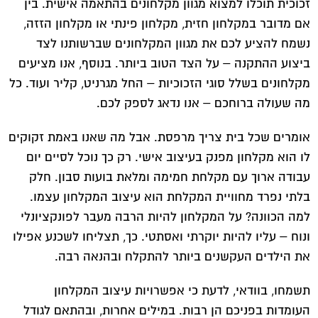
זכוכית תוכלו למצוא מגוון מקלחונים בהתאמה אישית. בין
אם מדובר במקלחון חזית, מקלחון פינתי או מקלחון הזזה,
נשמח להציע לכם את מגוון המקלחונים שברשותנו לצד
ביצוע ההתקנה – על הצד הטוב ביותר. בנוסף, אנו מציעים
מקלחונים בשלל סוגי הזכוכיות – החל מגרניט, קליר ועוד. כל
מה שעולה ברוחכם – אנו נדאג לספק לכם.
אומרים שכל בית צריך מרפסת. אבל מה שאנו באמת זקוקים
לו הוא מקלחון מפנק בעיצוב אישי. רק כך נוכל לסיים יום
עבודה ארוך עם מקלחת חמימה ומלאת בועות סבון. חלק
בלתי נפרד מחוויית המקלחת הוא עיצוב המקלחון עצמו.
למה הכוונה? על המקלחון להיות הרבה מעבר לפונקציונלי
ונוח – עליו להיות יוקרתי ואסתטי. כך, תצליחו לשכנע אפילו
את הילדים העקשנים ביותר להתקלח ובהנאה רבה.
תשמחו, בוודאי, לדעת כי אפשרויות עיצוב המקלחון
העומדות בפניכם הן רבות. במילים אחרות, ובהתאם לגודל