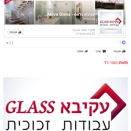
מאת:
טוני רד